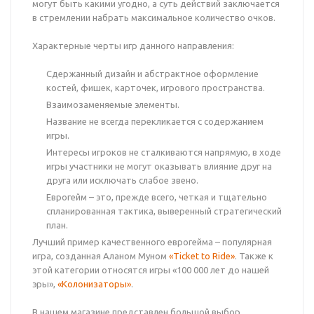
могут быть какими угодно, а суть действий заключается
в стремлении набрать максимальное количество очков.
Характерные черты игр данного направления:
Сдержанный дизайн и абстрактное оформление
костей, фишек, карточек, игрового пространства.
Взаимозаменяемые элементы.
Название не всегда перекликается с содержанием
игры.
Интересы игроков не сталкиваются напрямую, в ходе
игры участники не могут оказывать влияние друг на
друга или исключать слабое звено.
Еврогейм – это, прежде всего, четкая и тщательно
спланированная тактика, выверенный стратегический
план.
Лучший пример качественного еврогейма – популярная
игра, созданная Аланом Муном
«Ticket to Ride»
. Также к
этой категории относятся игры «100 000 лет до нашей
эры»,
«Колонизаторы»
.
В нашем магазине представлен большой выбор