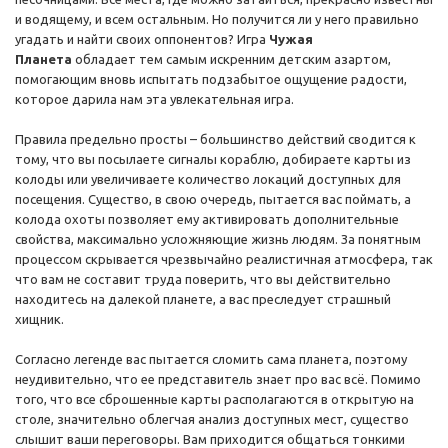
и водящему, и всем остальным. Но получится ли у него правильно
угадать и найти своих оппонентов? Игра
Чужая
Планета
обладает тем самым искренним детским азартом,
помогающим вновь испытать подзабытое ощущение радости,
которое дарила нам эта увлекательная игра.
Правила предельно просты – большинство действий сводится к
тому, что вы посылаете сигналы кораблю, добираете карты из
колоды или увеличиваете количество локаций доступных для
посещения. Существо, в свою очередь, пытается вас поймать, а
колода охоты позволяет ему активировать дополнительные
свойства, максимально усложняющие жизнь людям. За понятным
процессом скрывается чрезвычайно реалистичная атмосфера, так
что вам не составит труда поверить, что вы действительно
находитесь на далекой планете, а вас преследует страшный
хищник.
Согласно легенде вас пытается сломить сама планета, поэтому
неудивительно, что ее представитель знает про вас всё. Помимо
того, что все сброшенные карты располагаются в открытую на
столе, значительно облегчая анализ доступных мест, существо
слышит ваши переговоры. Вам приходится общаться тонкими