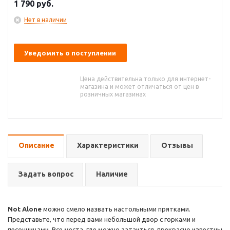
1 790
руб.
Нет в наличии
Уведомить о поступлении
Цена действительна только для интернет-
магазина и может отличаться от цен в
розничных магазинах
Описание
Характеристики
Отзывы
Задать вопрос
Наличие
Not Alone
можно смело назвать настольными прятками.
Представьте, что перед вами небольшой двор с горками и
песочницами. Все места, где можно затаиться, прекрасно известны