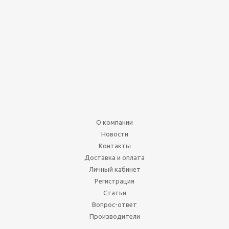
4-гранный кубик
пирамида 15мм (d4)
драгоценный камень 8-
ми цветов
Нет в наличии
70
руб.
О компании
Подробнее
Новости
Контакты
Доставка и оплата
Личный кабинет
Регистрация
Статьи
Вопрос-ответ
Производители