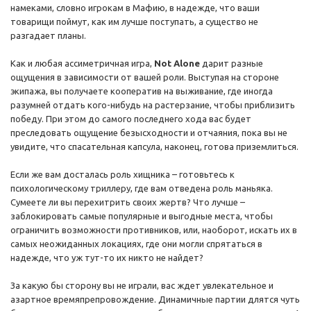
намеками, словно игрокам в Мафию, в надежде, что ваши
товарищи поймут, как им лучше поступать, а существо не
разгадает планы.
Как и любая ассиметричная игра,
Not Alone
дарит разные
ощущения в зависимости от вашей роли. Выступая на стороне
экипажа, вы получаете кооператив на выживание, где иногда
разумней отдать кого-нибудь на растерзание, чтобы приблизить
победу. При этом до самого последнего хода вас будет
преследовать ощущение безысходности и отчаяния, пока вы не
увидите, что спасательная капсула, наконец, готова приземлиться.
Если же вам досталась роль хищника – готовьтесь к
психологическому триллеру, где вам отведена роль маньяка.
Сумеете ли вы перехитрить своих жертв? Что лучше –
заблокировать самые популярные и выгодные места, чтобы
ограничить возможности противников, или, наоборот, искать их в
самых неожиданных локациях, где они могли спрятаться в
надежде, что уж тут-то их никто не найдет?
За какую бы сторону вы не играли, вас ждет увлекательное и
азартное времяпрепровождение. Динамичные партии длятся чуть