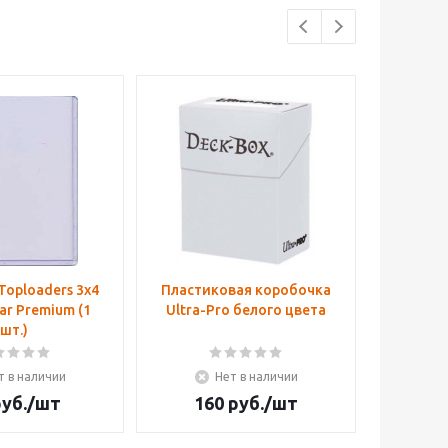
Toploaders 3x4
Пластиковая коробочка
Пласти
ar Premium (1
Ultra-Pro белого цвета
Ultra-P
шт.)
т в наличии
Нет в наличии
уб.
/шт
160
руб.
/шт
10