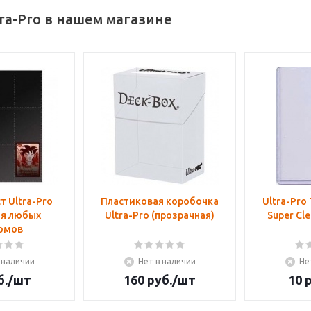
ra-Pro в нашем магазине
т Ultra-Pro
Пластиковая коробочка
Ultra-Pro 
для любых
Ultra-Pro (прозрачная)
Super Cle
омов
 наличии
Нет в наличии
Не
б.
/шт
160
руб.
/шт
10
р