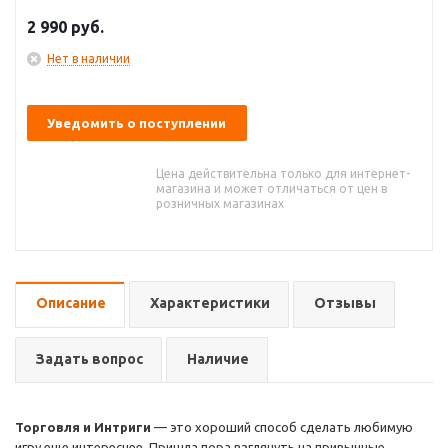
2 990
руб.
Нет в наличии
Уведомить о поступлении
Цена действительна только для интернет-
магазина и может отличаться от цен в
розничных магазинах
Описание
Характеристики
Отзывы
Задать вопрос
Наличие
Торговля и Интриги
— это хороший способ сделать любимую
игру еще интереснее. Пришла пора взглянуть на привычные