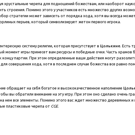
зуя хрустальные черепа для подношений божествам, или наоборот нау
ить строения. Помимо этого у участников есть множество других возмо
ыбор стратегии может зависеть от порядка хода, хотя вы всегда может
 орлиных перьев, который символизирует жетон первого игрока.
нтересную систему религии, которая присутствует в
Цолькине
. Есть 
ый момент игры принесет вам ресурсы и победные очки. Часть храмов бу
к концу партии. При этом определенные ваши действия могут разозлить 
 для совершения хода, хотя в последнем случае божества все равно по
ие обращает на себя богатое и высококачественное наполнение
Цоль
тобы вы обратили внимание на эту игру. При этом оно сделано очень гр
 на нем все элементы. Помимо этого вас ждет множество деревянных и
ые пластиковые черепа от
CGE
.