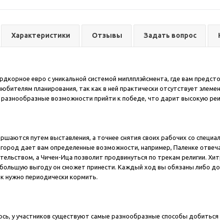
Характеристики
Отзывы
Задать вопрос
ардкорное евро с уникальной системой миплплэйсмента, где вам предсто
любителям планирования, так как в ней практически отсутствует элеме
 разнообразные возможности прийти к победе, что дарит высокую реи
ершаются путем выставления, а точнее снятия своих рабочих со специ
город дает вам определенные возможности, например, Паленке отвеча
тельством, а Чичен-Ица позволит продвинуться по трекам религии. Хи
 большую выгоду он сможет принести. Каждый ход вы обязаны либо доб
к нужно периодически кормить.
ось, у участников существуют самые разнообразные способы добиться 