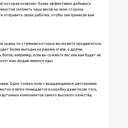
кой, которая позволит более эффективно добывать
жностей склонить чашу весов на свою сторону.
е отправить своих рабочих, чтобы они принесли вам
три храма, по ступеням которых вы можете продвигаться,
дет более выгодна на раннем этапе, а другие,
богов, например, если вы сожжете лес или вам будет не
могут вам, выдав немного еды.
кина
. Одно только поле с вращающимися шестернями
амотно и легко помещается в коробку даже после того,
 картонных компонентов самого высокого качества,