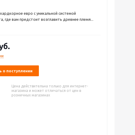
 хардкорное евро с уникальной системой
а, где вам предстоит возглавить древнее племя...
уб.
ии
 о поступлении
Цена действительна только для интернет-
магазина и может отличаться от цен в
розничных магазинах