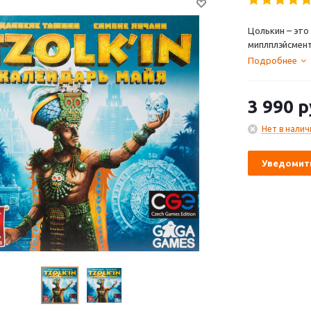
Цолькин – это
миплплэйсмент
Подробнее
3 990
р
Нет в налич
Уведомить