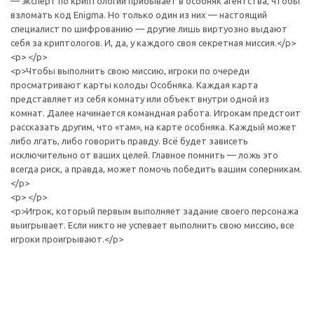
— эксперт по криптологии прибывает в особняк агентства, чтобы
взломать код Enigma. Но только один из них — настоящий
специалист по шифрованию — другие лишь виртуозно выдают
себя за криптологов. И, да, у каждого своя секретная миссия.</p>
<p> </p>
<p>Чтобы выполнить свою миссию, игроки по очереди
просматривают карты колоды Особняка. Каждая карта
представляет из себя комнату или объект внутри одной из
комнат. Далее начинается командная работа. Игрокам предстоит
рассказать другим, что «там», на карте особняка. Каждый может
либо лгать, либо говорить правду. Всё будет зависеть
исключительно от ваших целей. Главное помнить — ложь это
всегда риск, а правда, может помочь победить вашим соперникам.
</p>
<p> </p>
<p>Игрок, который первым выполняет задание своего персонажа
выигрывает. Если никто не успевает выполнить свою миссию, все
игроки проигрывают.</p>