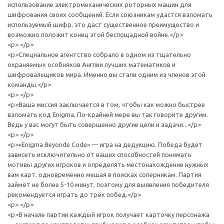
использование электромеханических роторных машин для
шифрования своих сообщений. Если союзникам удастся взломать
используемый шифр, это даст существенное преимущество и
возможно положит конец этой беспощадной войне.</p>
<p> </p>
<p>Специальное агентство собрало в одном из тщательно
охраняемых особняков Англии лучших математиков и
шифровальщиков мира. Именно вы стали одним из членов этой
команды.</p>
<p> </p>
<p>Ваша миссия заключается в том, чтобы как можно быстрее
взломать код Enigma. По-крайней мере вы так говорите другим.
Ведь у вас могут быть совершенно другие цели и задачи...</p>
<p> </p>
<p>«Enigma Beyonde Code» — игра на дедукцию. Победа будет
зависеть исключительно от ваших способностей понимать
мотивы других игроков и определять местонахождение нужных
вам карт, одновременно мешая в поисках соперникам. Партия
займёт не более 5-10 минут, поэтому для выявления победителя
рекомендуется играть до трёх побед.</p>
<p> </p>
<p>В начале партии каждый игрок получает карточку персонажа