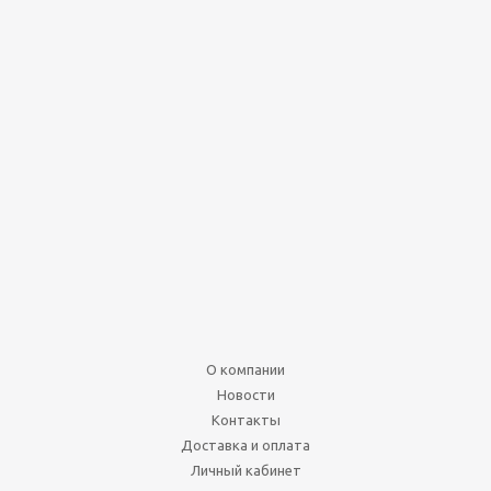
Время приключений.
Карточные войны: Бимо
против Леди Ливнерог
(на русском)
Нет в наличии
990
руб.
О компании
Подробнее
Новости
Контакты
Доставка и оплата
Личный кабинет