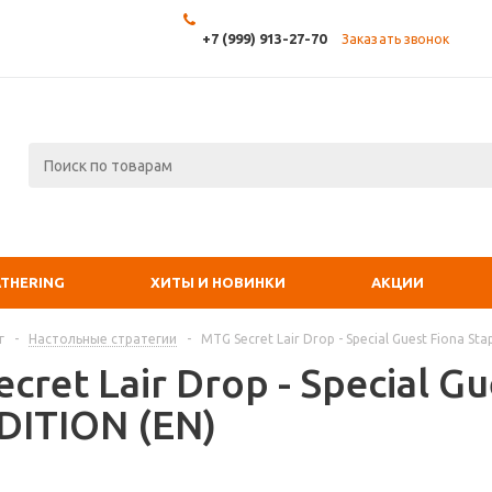
+7 (999) 913-27-70
Заказать звонок
ATHERING
ХИТЫ И НОВИНКИ
АКЦИИ
г
-
Настольные стратегии
-
MTG Secret Lair Drop - Special Guest Fiona Sta
cret Lair Drop - Special Gu
DITION (EN)