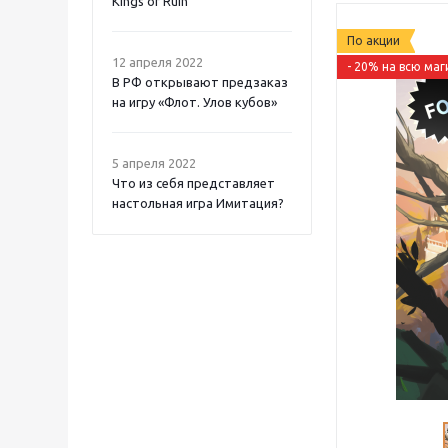
Kings of Ruin
По акции
12 апреля 2022
- 20% на всю ма
В РФ открывают предзаказ
на игру «Флот. Улов кубов»
5 апреля 2022
Что из себя представляет
настольная игра Имитация?