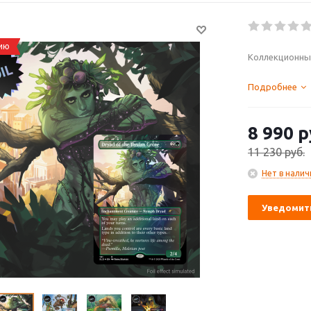
гию
Коллекционный
Подробнее
8 990
р
11 230
руб.
Нет в налич
Уведомить