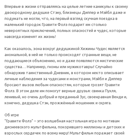
Впервые в жизни отправляясь на целые летние каникулы к своему
двоюродному дедушке Стэну, близнецы Диппер и Мэйбл даже и
подумать не могли, что, на первый взгляд скучная поездка в
маленький городок Гравити Фолз подарит им столько
невероятных приключений, полных опасностей и чудес, которые
навсегда изменят их жизнь!
Как оказалось, зона вокруг дедушкиной Хижины Чудес является
аномальной, в ней не только происходят странные вещи, не
поддающиеся объяснению, но и даже появляются мистические
существа… Например, гномы или мужикотавры! Случайно
обнаружив таинственный Дневник, в котором некто описывает
личные наблюдения за чудесами и монстрами, Мэйбл и Диппер
бросают вызов любым опасностям, которые грозят Гравити
Фолз. В этом деле им помогут верные друзья: свинка Пухля,
ленивый, но очень добрый и преданный Зус, своенравная Венди и,
конечно, дедушка Стэн, прожжённый мошенник и скряга.
Об игре
"Гравити Фолз" – это волшебная настольная игра по мотивам
диснеевского мультфильма, покорившего миллионы и детских и
взрослых сердечек по всему миру! Мультфильм поражает своей