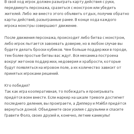
В свой ход игрок должен разыграть карту действия с руки,
передвинуть персонажа, сразиться с монстром или убедить
жителей. Либо же вместо этого объявить отдых, получив обратно
карты действий, разыгранные ранее. В конце хода каждого
игрока монстры совершают движение.
После движения персонажа, происходит либо битва с монстром,
либо игрок пытается завоевать доверие, но в любом случае вы
будете делать броски кубиков. Чем больше поддержки в городе,
тем более простые битвы вас ждут. Вся механика построена
вокруг жетонов поддержки, недоверия и храбрости, которые
будут появляться на игровом поле, а их количество зависит от
принятых игроками решений.
Кто победил?
Так как игра кооперативная, то побеждать и проигрывать
придётся всем вместе. Если маркер на шкале тревоги достигнет
последнего деления, вы проиграете, а Дипперу и Мэйбл придётся
вернуться домой. Объедините свои усилия с друзьями и спасите
Гравити Фолз, своих друзей и, конечно, летние каникулы!