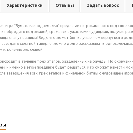
Характеристики
Отзывы
Задать вопрос
ая игра "Бумажные подземелья" предлагает игрокам взять под своё ком
ь побродить под землёй, сражаясь с ужасными чудищами, получая раз
ища станут вашими! Ведь что может быть лучше, чем вернуться в родн
, заседая в местной таверне, можно долго рассказывать односельчанам
 и, конечно же, славой.
оисходит в течение трёх этапов, разделённых на раунды. По окончани
м, и именно в этом поединке будет решаться, кто сможет нанести мон
сле завершения всех трёх этапов и финальной битвы с чудовищем игр
ары