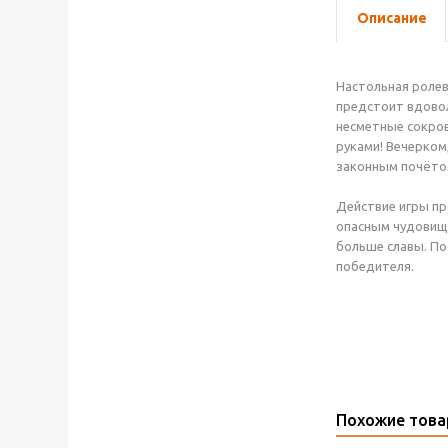
Описание
Настольная ролев
предстоит вдовол
несметные сокров
руками! Вечерком
законным почётом
Действие игры пр
опасным чудовище
больше славы. По
победителя.
Похожие тов