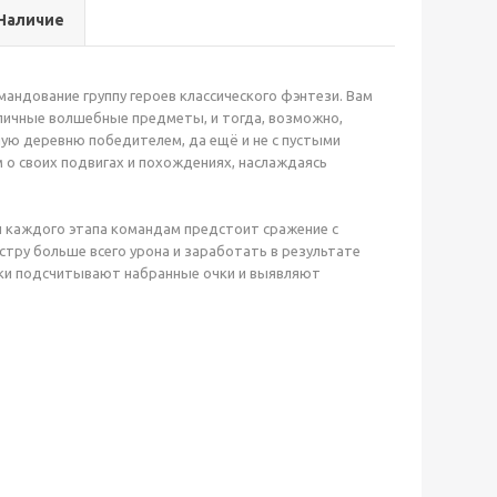
Наличие
андование группу героев классического фэнтези. Вам
личные волшебные предметы, и тогда, возможно,
ую деревню победителем, да ещё и не с пустыми
 о своих подвигах и похождениях, наслаждаясь
и каждого этапа командам предстоит сражение с
стру больше всего урона и заработать в результате
оки подсчитывают набранные очки и выявляют