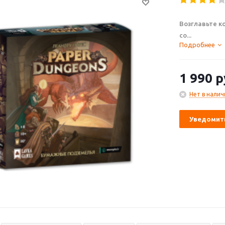
Возглавьте 
со...
Подробнее
1 990
р
Нет в налич
Уведомить