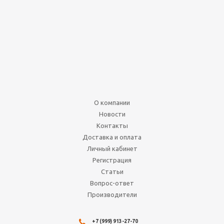
Набор создателя
колоды Амонхет на
русском языке
Нет в наличии
2 490
руб.
3 113
руб.
Подробнее
О компании
Новости
Контакты
Доставка и оплата
Личный кабинет
Регистрация
Статьи
Вопрос-ответ
Производители
4-гранный кубик
пирамида 15мм (d4)
+7 (999) 913-27-70