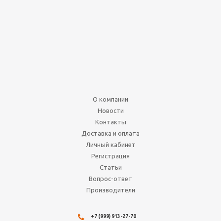
4-гранный кубик
пирамида 15мм (d4)
драгоценный камень 8-
ми цветов
Нет в наличии
70
руб.
О компании
Подробнее
Новости
Контакты
Доставка и оплата
Личный кабинет
Регистрация
Статьи
Вопрос-ответ
Производители
+7 (999) 913-27-70
Клей для моделей. Revell