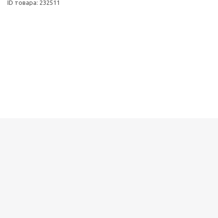
ID товара: 232511
Детская настольная
игра-бродилка
"Дюймовочка"