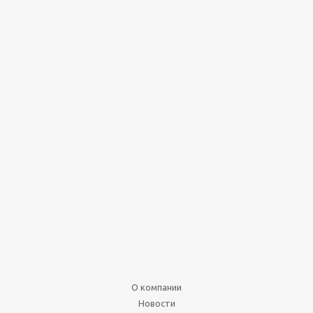
По акции
Набор создателя
колоды Амонхет на
русском языке
Нет в наличии
2 490
руб.
3 113
руб.
Подробнее
О компании
Новости