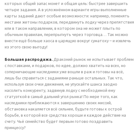
которых общий запас монет и общая цель: быстрее завершить
четыре задания. А в усложнённом варианте игры выполненные
карты заданий дают особые возможности: например, поменять
местами жетоны подарков, передвинуть лодку через препятствия
или в таком направлении, в котором она не может плыть по
обычным правилам, перепрыгнуть через торговца… Так можно
внести ещё больше хаоса в царящую вокруг суматоху – и извлечь
из этого свою выгоду!
Большая распродажа.
Драконий рынок не испытывает проблем
с поставками, и подарков, по идее, должно хватить на всех, но
соперничающие наследники уже вошли в раж и готовы на всё,
лишь бы справиться с заданиями раньше остальных. Так что,
используя свои очки движения, не упускайте шанса заодно
насолить конкуренту, задвинув лодку с необходимой ему
статуэткой в самый дальний угол рынка! По мере того, как
наследники приближаются к завершению своих миссий,
обстановка накаляется всё сильнее, будьте готовы к острой
борьбе, в которой все средства хороши и каждое действие на
счету. Чьё семейство будет первым готово поздравить
принцессу?