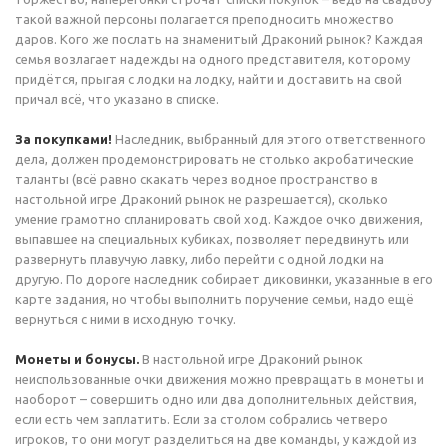
такой важной персоны полагается преподносить множество
даров. Кого же послать на знаменитый Драконий рынок? Каждая
семья возлагает надежды на одного представителя, которому
придётся, прыгая с лодки на лодку, найти и доставить на свой
причал всё, что указано в списке.
За покупками!
Наследник, выбранный для этого ответственного
дела, должен продемонстрировать не столько акробатические
таланты (всё равно скакать через водное пространство в
настольной игре Драконий рынок не разрешается), сколько
умение грамотно спланировать свой ход. Каждое очко движения,
выпавшее на специальных кубиках, позволяет передвинуть или
развернуть плавучую лавку, либо перейти с одной лодки на
другую. По дороге наследник собирает диковинки, указанные в его
карте задания, но чтобы выполнить поручение семьи, надо ещё
вернуться с ними в исходную точку.
Монеты и бонусы.
В настольной игре Драконий рынок
неиспользованные очки движения можно превращать в монеты и
наоборот – совершить одно или два дополнительных действия,
если есть чем заплатить. Если за столом собрались четверо
игроков, то они могут разделиться на две команды, у каждой из