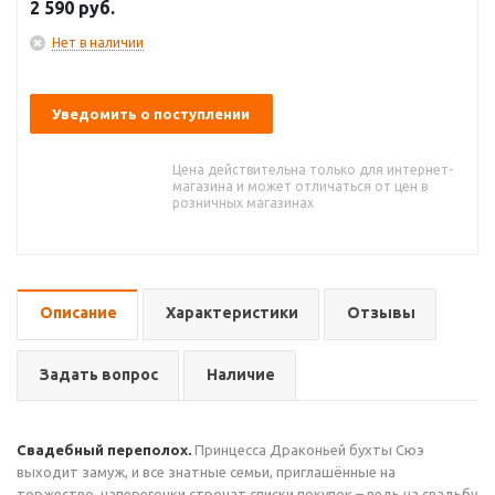
2 590
руб.
Нет в наличии
Уведомить о поступлении
Цена действительна только для интернет-
магазина и может отличаться от цен в
розничных магазинах
Описание
Характеристики
Отзывы
Задать вопрос
Наличие
Свадебный переполох.
Принцесса Драконьей бухты Сюэ
выходит замуж, и все знатные семьи, приглашённые на
торжество, наперегонки строчат списки покупок – ведь на свадьбу