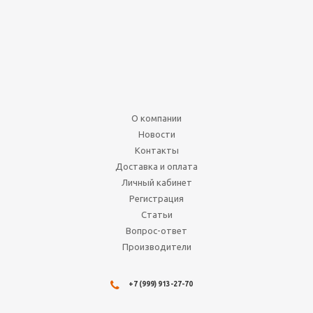
пирамида 15мм (d4)
драгоценный камень 8-
ми цветов
Нет в наличии
70
руб.
О компании
Подробнее
Новости
Контакты
Доставка и оплата
Личный кабинет
Регистрация
Статьи
Вопрос-ответ
Производители
+7 (999) 913-27-70
Клей для моделей. Revell
Contacta Prof