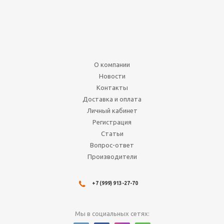
Нет в наличии
2 490
руб.
3 113
руб.
Подробнее
О компании
Новости
По акции
Контакты
Доставка и оплата
Личный кабинет
Регистрация
Статьи
Вопрос-ответ
Производители
Дисплей бустеров сета
Амонхет на русском
+7 (999) 913-27-70
языке
Нет в наличии
Мы в социальных сетях:
14 990
руб.