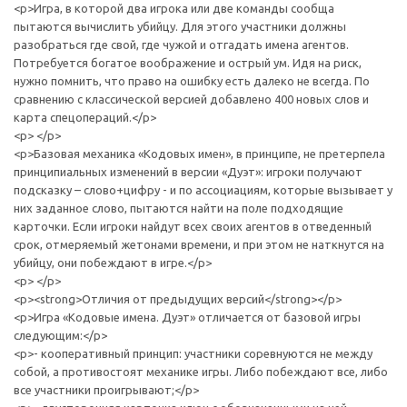
<p>Игра, в которой два игрока или две команды сообща
пытаются вычислить убийцу. Для этого участники должны
разобраться где свой, где чужой и отгадать имена агентов.
Потребуется богатое воображение и острый ум. Идя на риск,
нужно помнить, что право на ошибку есть далеко не всегда. По
сравнению с классической версией добавлено 400 новых слов и
карта спецопераций.</p>
<p> </p>
<p>Базовая механика «Кодовых имен», в принципе, не претерпела
принципиальных изменений в версии «Дуэт»: игроки получают
подсказку – слово+цифру - и по ассоциациям, которые вызывает у
них заданное слово, пытаются найти на поле подходящие
карточки. Если игроки найдут всех своих агентов в отведенный
срок, отмеряемый жетонами времени, и при этом не наткнутся на
убийцу, они побеждают в игре.</p>
<p> </p>
<p><strong>Отличия от предыдущих версий</strong></p>
<p>Игра «Кодовые имена. Дуэт» отличается от базовой игры
следующим:</p>
<p>- кооперативный принцип: участники соревнуются не между
собой, а противостоят механике игры. Либо побеждают все, либо
все участники проигрывают;</p>