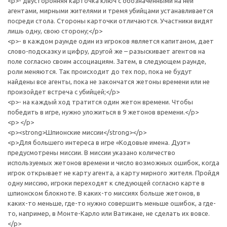
<p>- двусторонняя карточка ключ с обозначенными на ней
агентами, мирными жителями и тремя убийцами устанавливается
посреди стола. Стороны карточки отличаются. Участники видят
лишь одну, свою сторону;</p>
<p>- в каждом раунде один из игроков является капитаном, дает
слово-подсказку и цифру, другой же – разыскивает агентов на
поле согласно своим ассоциациям. Затем, в следующем раунде,
роли меняются. Так происходит до тех пор, пока не будут
найдены все агенты, пока не закончатся жетоны времени или не
произойдет встреча с убийцей;</p>
<p>- на каждый ход тратится один жетон времени. Чтобы
победить в игре, нужно уложиться в 9 жетонов времени.</p>
<p> </p>
<p><strong>Шпионские миссии</strong></p>
<p>Для большего интереса в игре «Кодовые имена. Дуэт»
предусмотрены миссии. В миссии указано количество
используемых жетонов времени и число возможных ошибок, когда
игрок открывает не карту агента, а карту мирного жителя. Пройдя
одну миссию, игроки переходят к следующей согласно карте в
шпионском блокноте. В каких-то миссиях больше жетонов, в
каких-то меньше, где-то нужно совершить меньше ошибок, а где-
то, например, в Монте-Карло или Ватикане, не сделать их вовсе.
</p>