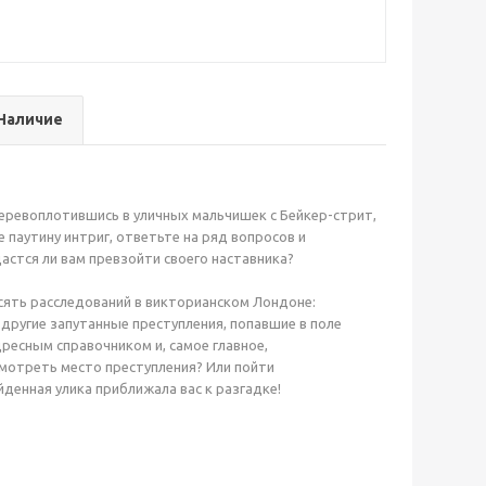
Наличие
перевоплотившись в уличных мальчишек с Бейкер-стрит,
 паутину интриг, ответьте на ряд вопросов и
стся ли вам превзойти своего наставника?
есять расследований в викторианском Лондоне:
 другие запутанные преступления, попавшие в поле
ресным справочником и, самое главное,
смотреть место преступления? Или пойти
денная улика приближала вас к разгадке!