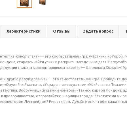
Характеристики
Отзывы
Задать вопрос
етектив-консультант» — это кооперативная игра, участники которой, 
Лондона, стараясь найти улики и раскрыть загадочные дела. Распутайте
 дедукции с самым главным сыщиком на свете — Шерлоком Холмсом! Уда
зе и другие расследования» — это самостоятельная игра. Проведите д
», «Оружейный магнат», «Украденное искусство», «Убийства на Темзе» и
детектива. Вооружившись свежим номером «Таймс», картой Лондона, ад
и прозорливостью, отправляйтесь на улицы города. Захотите ли вы о
 инспектором Лестрейдом? Решать вам. Делайте всё, чтобы каждая най