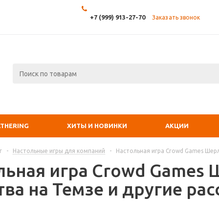
+7 (999) 913-27-70
Заказать звонок
ATHERING
ХИТЫ И НОВИНКИ
АКЦИИ
г
-
Настольные игры для компаний
-
Настольная игра Crowd Games Шерл
льная игра Crowd Games 
тва на Темзе и другие ра