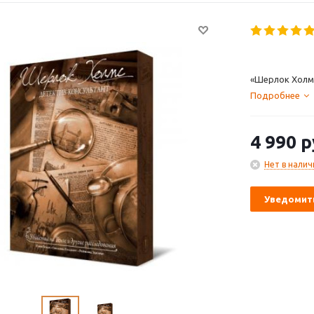
«Шерлок Холмс
Подробнее
4 990
р
Нет в налич
Уведомить