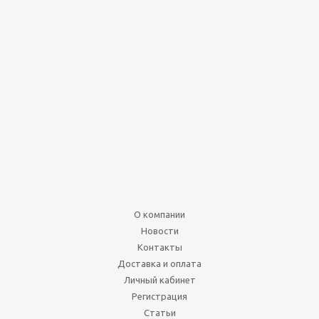
Время приключений.
Карточные войны: Бимо
против Леди Ливнерог
(на русском)
Нет в наличии
990
руб.
О компании
Подробнее
Новости
Контакты
Доставка и оплата
Личный кабинет
Регистрация
Статьи