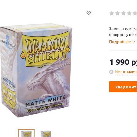
Замечательны
(попросту шил
Подробнее
1 990
р
Нет в налич
Уведомить