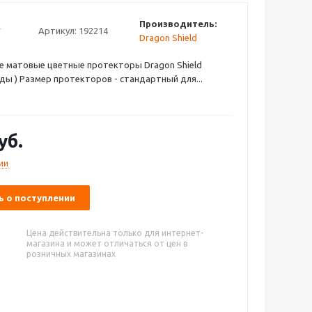
Производитель:
Артикул:
192214
Dragon Shield
е матовые цветные протекторы Dragon Shield
ды ) Размер протекторов - стандартный для...
уб.
ии
 о поступлении
Цена действительна только для интернет-
магазина и может отличаться от цен в
розничных магазинах