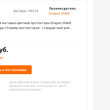
Производитель:
Артикул:
192214
Dragon Shield
е матовые цветные протекторы Dragon Shield
ды ) Размер протекторов - стандартный для...
уб.
ии
 о поступлении
Цена действительна только для интернет-
магазина и может отличаться от цен в
розничных магазинах