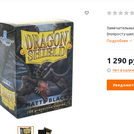
Замечательны
(попросту шил
Подробнее
1 290
р
Нет в налич
Уведомить