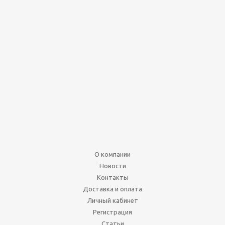
4-гранный кубик
пирамида 15мм (d4)
драгоценный камень 8-
ми цветов
Нет в наличии
70
руб.
О компании
Подробнее
Новости
Контакты
Доставка и оплата
Личный кабинет
Регистрация
Статьи