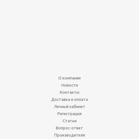
4-гранный кубик
пирамида 15мм (d4)
драгоценный камень 8-
ми цветов
Нет в наличии
70
руб.
О компании
Подробнее
Новости
Контакты
Доставка и оплата
Личный кабинет
Регистрация
Статьи
Вопрос-ответ
Производители