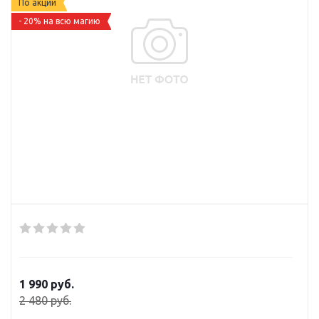
По акции
- 20% на всю магию
1 990
руб.
2 480
руб.