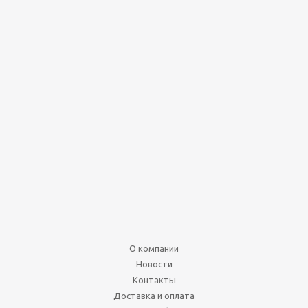
Mtg: дисплей бустеров
издания доминария на
русском языке
Нет в наличии
15 990
руб.
19 990
руб.
О компании
Подробнее
Новости
Контакты
Доставка и оплата
По акции