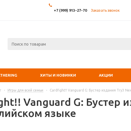
+7 (999) 913-27-70
Заказать звонок
ATHERING
ХИТЫ И НОВИНКИ
АКЦИИ
г
-
Игры для всей семьи
-
Cardfight!! Vanguard G: Бустер издания Try3 N
ght!! Vanguard G: Бустер 
глийском языке